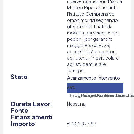
interverrà anche in Piazza
Matteo Ripa, antistante
l’Istituto Comprensivo
omonimo, ridisegnando
gli spazi destinati alla
mobilità dei veicoli e dei
pedoni, per garantire
maggiore sicurezza,
accessibilità e comfort
agli utenti, in particolare
agli studenti e alle
famiglie.
Stato
Avanzamento Intervento
65%
Programmazione
Progettazione
Gara
Cantiere
Conclu
Durata Lavori
Nessuna
Fonte
Finanziamenti
Importo
€ 203.377,87