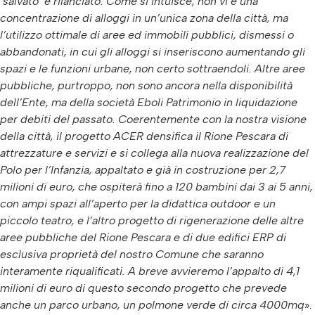
‘salvato’ e rilanciato. Come si intuisce, non vi è una
concentrazione di alloggi in un’unica zona della città, ma
l’utilizzo ottimale di aree ed immobili pubblici, dismessi o
abbandonati, in cui gli alloggi si inseriscono aumentando gli
spazi e le funzioni urbane, non certo sottraendoli. Altre aree
pubbliche, purtroppo, non sono ancora nella disponibilità
dell’Ente, ma della società Eboli Patrimonio in liquidazione
per debiti del passato. Coerentemente con la nostra visione
della città, il progetto ACER densifica il Rione Pescara di
attrezzature e servizi e si collega alla nuova realizzazione del
Polo per l’Infanzia, appaltato e già in costruzione per 2,7
milioni di euro, che ospiterà fino a 120 bambini dai 3 ai 5 anni,
con ampi spazi all’aperto per la didattica outdoor e un
piccolo teatro, e l’altro progetto di rigenerazione delle altre
aree pubbliche del Rione Pescara e di due edifici ERP di
esclusiva proprietà del nostro Comune che saranno
interamente riqualificati. A breve avvieremo l’appalto di 4,1
milioni di euro di questo secondo progetto che prevede
anche un parco urbano, un polmone verde di circa 4000mq
».